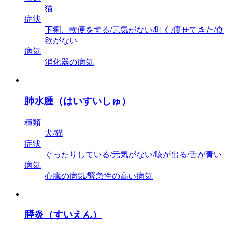
猫
症状
下痢、軟便をする/元気がない/吐く/痩せてきた/食
欲がない
病気
消化器の病気
肺水腫（はいすいしゅ）
種類
犬/猫
症状
ぐったりしている/元気がない/咳が出る/舌が青い
病気
心臓の病気/緊急性の高い病気
膵炎（すいえん）