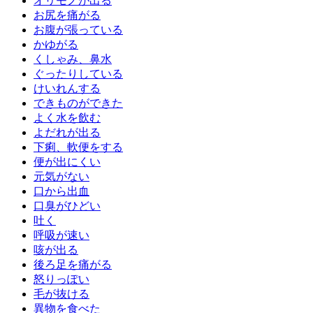
オリモノが出る
お尻を痛がる
お腹が張っている
かゆがる
くしゃみ、鼻水
ぐったりしている
けいれんする
できものができた
よく水を飲む
よだれが出る
下痢、軟便をする
便が出にくい
元気がない
口から出血
口臭がひどい
吐く
呼吸が速い
咳が出る
後ろ足を痛がる
怒りっぽい
毛が抜ける
異物を食べた