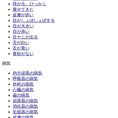
痒がる、ひっかく
痩せてきた
皮膚が赤い
目がしょぼしょぼする
目が大きい
目が赤い
目ヤニが出る
舌が白い
舌が青い
食欲がない
病気
内分泌系の病気
呼吸器の病気
外科の病気
心臓の病気
歯の病気
泌尿器の病気
消化器の病気
生殖器の病気
皮膚の病気