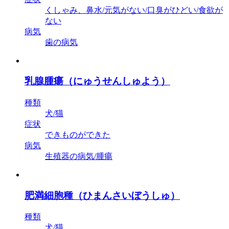
くしゃみ、鼻水/元気がない/口臭がひどい/食欲が
ない
病気
歯の病気
乳腺腫瘍（にゅうせんしゅよう）
種類
犬/猫
症状
できものができた
病気
生殖器の病気/腫瘍
肥満細胞種（ひまんさいぼうしゅ）
種類
犬/猫