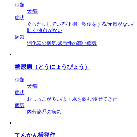
種類
犬/猫
症状
ぐったりしている/下痢、軟便をする/元気がない/
吐く/食欲がない
病気
消化器の病気/緊急性の高い病気
糖尿病（とうにょうびょう）
種類
犬/猫
症状
おしっこが多い/よく水を飲む/痩せてきた
病気
内分泌系の病気
てんかん様発作