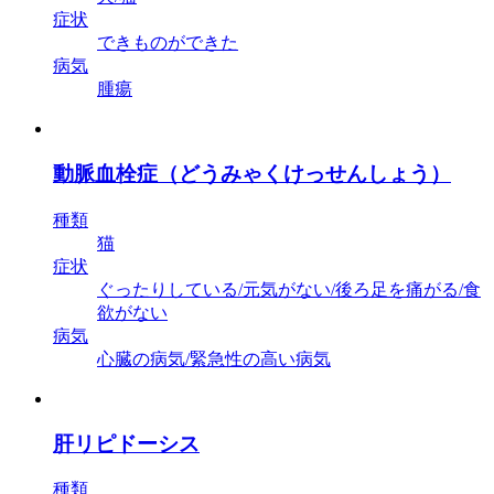
症状
できものができた
病気
腫瘍
動脈血栓症（どうみゃくけっせんしょう）
種類
猫
症状
ぐったりしている/元気がない/後ろ足を痛がる/食
欲がない
病気
心臓の病気/緊急性の高い病気
肝リピドーシス
種類