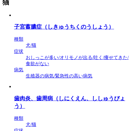
猫
子宮蓄膿症（しきゅうちくのうしょう）
種類
犬/猫
症状
おしっこが多い/オリモノが出る/吐く/痩せてきた/
食欲がない
病気
生殖器の病気/緊急性の高い病気
歯肉炎、歯周病（しにくえん、ししゅうびょ
う）
種類
犬/猫
症状