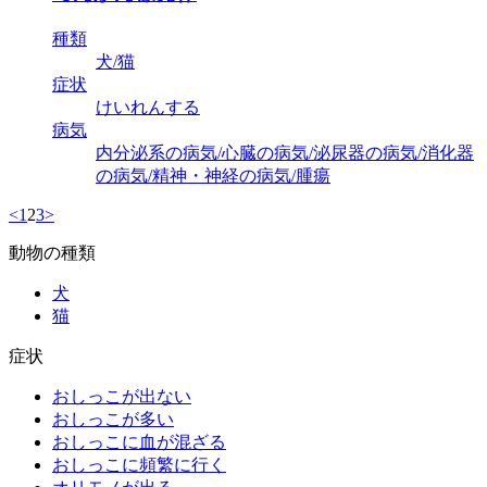
種類
犬/猫
症状
けいれんする
病気
内分泌系の病気/心臓の病気/泌尿器の病気/消化器
の病気/精神・神経の病気/腫瘍
<
1
2
3
>
動物の種類
犬
猫
症状
おしっこが出ない
おしっこが多い
おしっこに血が混ざる
おしっこに頻繁に行く