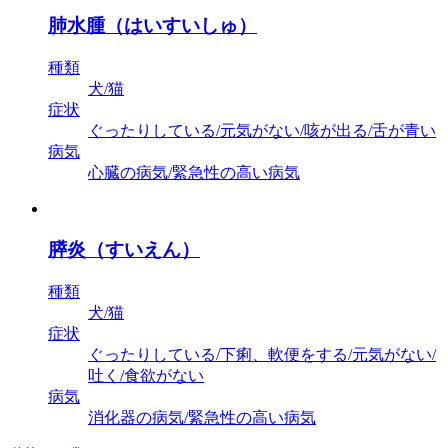
肺水腫（はいすいしゅ）
種類
犬/猫
症状
ぐったりしている/元気がない/咳が出る/舌が青い
病気
心臓の病気/緊急性の高い病気
膵炎（すいえん）
種類
犬/猫
症状
ぐったりしている/下痢、軟便をする/元気がない/
吐く/食欲がない
病気
消化器の病気/緊急性の高い病気