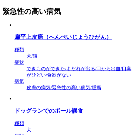
緊急性の高い病気
扁平上皮癌（へんぺいじょうひがん）
種類
犬/猫
症状
できものができた/よだれが出る/口から出血/口臭
がひどい/食欲がない
病気
皮膚の病気/緊急性の高い病気/腫瘍
ドッグランでのボール誤食
種類
犬