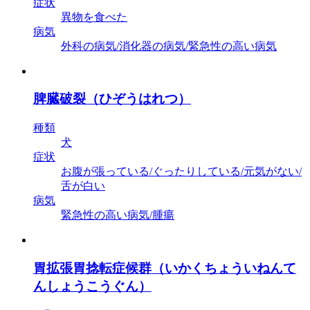
症状
異物を食べた
病気
外科の病気/消化器の病気/緊急性の高い病気
脾臓破裂（ひぞうはれつ）
種類
犬
症状
お腹が張っている/ぐったりしている/元気がない/
舌が白い
病気
緊急性の高い病気/腫瘍
胃拡張胃捻転症候群（いかくちょういねんて
んしょうこうぐん）