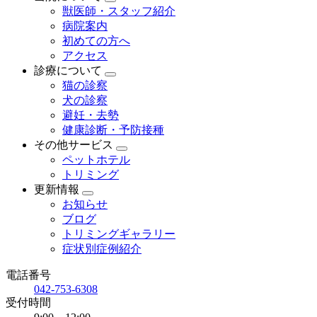
獣医師・スタッフ紹介
病院案内
初めての方へ
アクセス
診療について
猫の診察
犬の診察
避妊・去勢
健康診断・予防接種
その他サービス
ペットホテル
トリミング
更新情報
お知らせ
ブログ
トリミングギャラリー
症状別症例紹介
電話番号
042-753-6308
受付時間