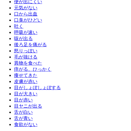
便が出にくい
元気がない
口から出血
口臭がひどい
吐く
呼吸が速い
咳が出る
後ろ足を痛がる
怒りっぽい
毛が抜ける
異物を食べた
痒がる、ひっかく
痩せてきた
皮膚が赤い
目がしょぼしょぼする
目が大きい
目が赤い
目ヤニが出る
舌が白い
舌が青い
食欲がない