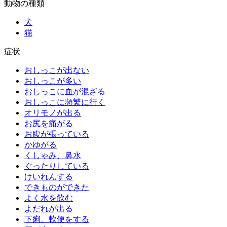
動物の種類
犬
猫
症状
おしっこが出ない
おしっこが多い
おしっこに血が混ざる
おしっこに頻繁に行く
オリモノが出る
お尻を痛がる
お腹が張っている
かゆがる
くしゃみ、鼻水
ぐったりしている
けいれんする
できものができた
よく水を飲む
よだれが出る
下痢、軟便をする