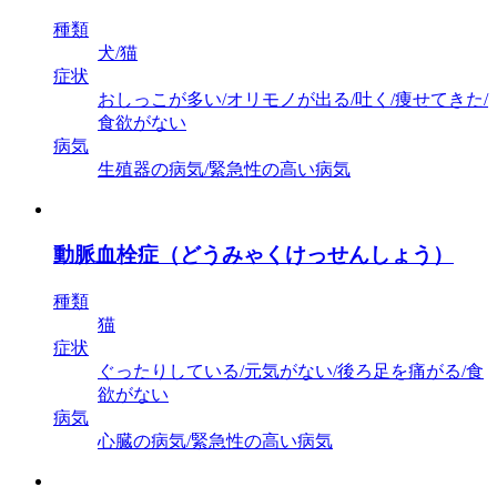
種類
犬/猫
症状
おしっこが多い/オリモノが出る/吐く/痩せてきた/
食欲がない
病気
生殖器の病気/緊急性の高い病気
動脈血栓症（どうみゃくけっせんしょう）
種類
猫
症状
ぐったりしている/元気がない/後ろ足を痛がる/食
欲がない
病気
心臓の病気/緊急性の高い病気