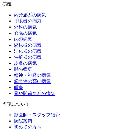
病気
内分泌系の病気
呼吸器の病気
外科の病気
心臓の病気
歯の病気
泌尿器の病気
消化器の病気
生殖器の病気
皮膚の病気
眼の病気
精神・神経の病気
緊急性の高い病気
腫瘍
骨や関節などの病気
当院について
獣医師・スタッフ紹介
病院案内
初めての方へ