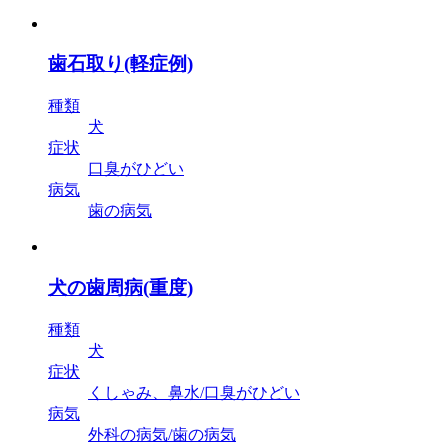
歯石取り(軽症例)
種類
犬
症状
口臭がひどい
病気
歯の病気
犬の歯周病(重度)
種類
犬
症状
くしゃみ、鼻水/口臭がひどい
病気
外科の病気/歯の病気