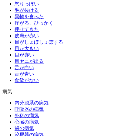
怒りっぽい
毛が抜ける
異物を食べた
痒がる、ひっかく
痩せてきた
皮膚が赤い
目がしょぼしょぼする
目が大きい
目が赤い
目ヤニが出る
舌が白い
舌が青い
食欲がない
病気
内分泌系の病気
呼吸器の病気
外科の病気
心臓の病気
歯の病気
泌尿器の病気