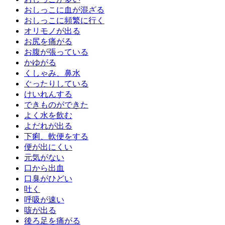
おしっこに血が混ざる
おしっこに頻繁に行く
オリモノが出る
お尻を痛がる
お腹が張っている
かゆがる
くしゃみ、鼻水
ぐったりしている
けいれんする
できものができた
よく水を飲む
よだれが出る
下痢、軟便をする
便が出にくい
元気がない
口から出血
口臭がひどい
吐く
呼吸が速い
咳が出る
後ろ足を痛がる