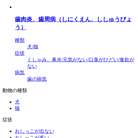
歯肉炎、歯周病（しにくえん、ししゅうびょ
う）
種類
犬/猫
症状
くしゃみ、鼻水/元気がない/口臭がひどい/食欲が
ない
病気
歯の病気
動物の種類
犬
猫
症状
おしっこが出ない
おしっこが多い