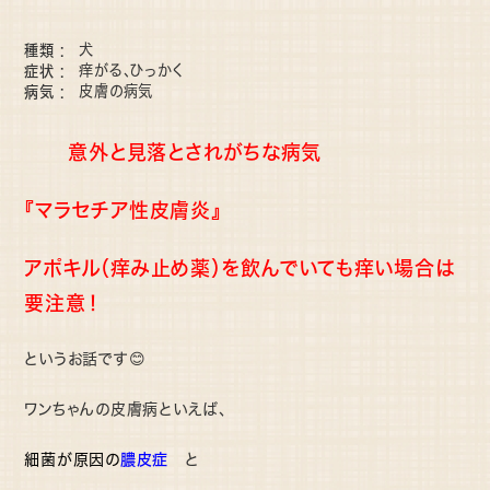
種類
犬
症状
痒がる、ひっかく
病気
皮膚の病気
意外と見落とされがちな病気
『マラセチア性皮膚炎』
アポキル（痒み止め薬）を飲んでいても痒い場合は
要注意！
というお話です😊
ワンちゃんの皮膚病といえば、
膿皮症
細菌が原因の
と