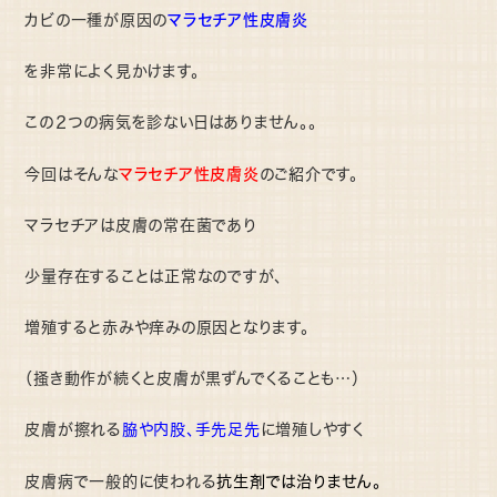
マラセチア性皮膚炎
カビの一種が原因の
を非常によく見かけます。
この２つの病気を診ない日はありません。。
マラセチア性皮膚炎
今回はそんな
のご紹介です。
マラセチアは皮膚の常在菌であり
少量存在することは正常なのですが、
増殖すると赤みや痒みの原因となります。
（掻き動作が続くと皮膚が黒ずんでくることも…）
皮膚が擦れる
脇や内股、手先足先
に増殖しやすく
皮膚病で一般的に使われる
抗生剤では治りません。