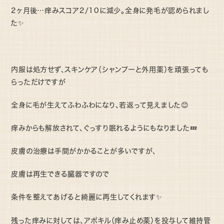
2ヶ月後…痒みスコア2/10に減少。全身に発毛が認められまし
た✨
内服は処方せず、スキンケア（シャンプーと外用薬）を頑張っても
らっただけですが
全身に毛が生えてふわふわになり、若返って見えました😊
痒みからも解放されて、ぐっすり眠れるようにもなりました💤
皮膚の治療は手間がかかることが多いですが、
皮膚は再生できる臓器ですので
条件を整えてあげると綺麗に再生してくれます✨
残った痒みに対しては、アポキル（痒み止め薬）を投与して維持管