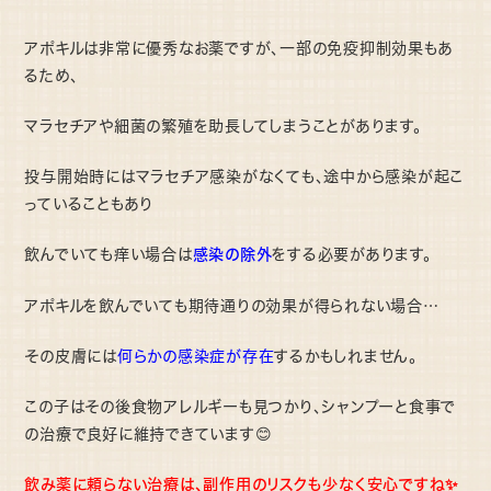
アポキルは非常に優秀なお薬ですが、一部の免疫抑制効果もあ
るため、
マラセチアや細菌の繁殖を助長してしまうことがあります。
投与開始時にはマラセチア感染がなくても、途中から感染が起こ
っていることもあり
感染の除外
飲んでいても痒い場合は
をする必要があります。
アポキルを飲んでいても期待通りの効果が得られない場合…
その皮膚には
何らかの感染症が存在
するかもしれません。
この子はその後食物アレルギーも見つかり、シャンプーと食事で
の治療で良好に維持できています😊
飲み薬に頼らない治療は、副作用のリスクも少なく安心ですね✨