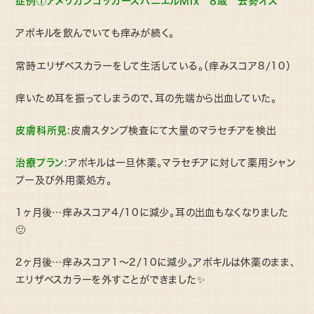
症例①アメリカンコッカースパニエルMix 8歳 去勢オス
アポキルを飲んでいても痒みが続く。
常時エリザベスカラーをして生活している。（痒みスコア8/10）
痒いため耳を振ってしまうので、耳の先端から出血していた。
皮膚科所見
:皮膚スタンプ検査にて大量のマラセチアを検出
治療プラン
:アポキルは一旦休薬。マラセチアに対して薬用シャン
プー及び外用薬処方。
1ヶ月後…痒みスコア4/10に減少。耳の出血もなくなりました
🙂
2ヶ月後…痒みスコア1〜2/10に減少。アポキルは休薬のまま、
エリザベスカラーを外すことができました✨