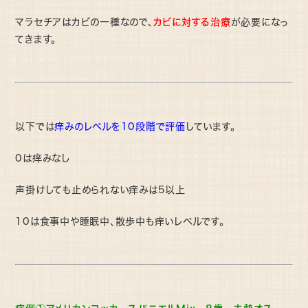
カビに対する治療
マラセチアはカビの一種なので、
が必要になっ
てきます。
以下では
痒みのレベルを10段階で評価
しています。
0は痒みなし
声掛けしても止められない痒みは5以上
10は食事中や睡眠中、散歩中も痒いレベルです。