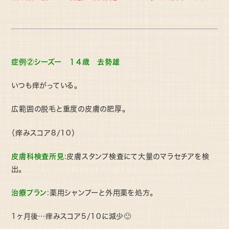
症例②シーズー １４歳 去勢雄
いつも痒がっている。
広範囲の脱毛と重度の皮膚の肥厚。
（痒みスコア8/10）
皮膚科検査所見
:皮膚スタンプ検査にて大量のマラセチアを検
出。
治療プラン
:薬用シャンプーと外用薬を処方。
1ヶ月後…痒みスコア5/10に減少🙂