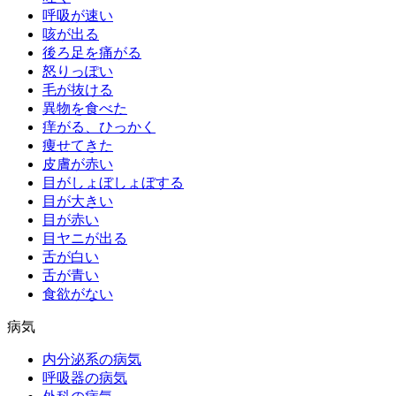
呼吸が速い
咳が出る
後ろ足を痛がる
怒りっぽい
毛が抜ける
異物を食べた
痒がる、ひっかく
痩せてきた
皮膚が赤い
目がしょぼしょぼする
目が大きい
目が赤い
目ヤニが出る
舌が白い
舌が青い
食欲がない
病気
内分泌系の病気
呼吸器の病気