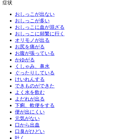
症状
おしっこが出ない
おしっこが多い
おしっこに血が混ざる
おしっこに頻繁に行く
オリモノが出る
お尻を痛がる
お腹が張っている
かゆがる
くしゃみ、鼻水
ぐったりしている
けいれんする
できものができた
よく水を飲む
よだれが出る
下痢、軟便をする
便が出にくい
元気がない
口から出血
口臭がひどい
吐く